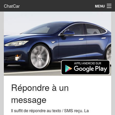
ChatCar
MENU
Home
Interact
Promote us
FAQ
Map
Sign in
English
Répondre à un
message
Il suffit de répondre au texto / SMS reçu. La